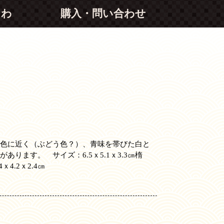
つわ
購入・問い合わせ
黒色に近く（ぶどう色？）、青味を帯びた白と
あります。 サイズ：6.5ｘ5.1ｘ3.3㎝楕
ｘ4.2ｘ2.4㎝