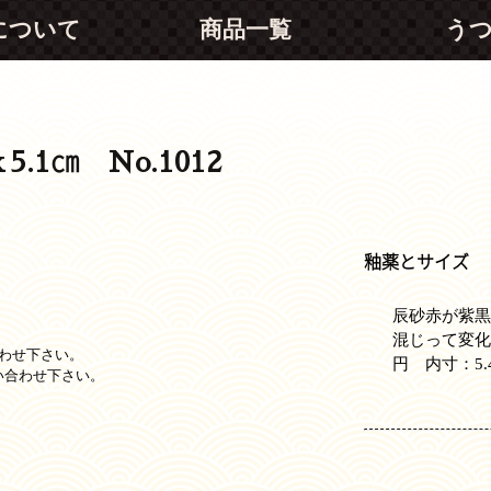
について
商品一覧
う
.1㎝ No.1012
釉薬とサイズ
辰砂赤が紫
混じって変化が
わせ下さい。
円 内寸：5.4
い合わせ下さい。