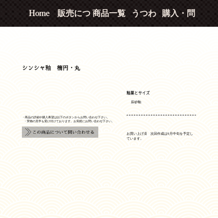
Home
販売につ
商品一覧
うつわ
購入・問
いて
い合わせ
シンシャ釉 楕円・丸
釉薬とサイズ
辰砂釉
・商品の詳細や購入希望は以下のボタンからお問い合わせ下さい。
・実物の見学も受け付けております。お気軽にお問い合わせ下さい。
お買い上げ済 次回作成は9月中旬を予定し
ています。